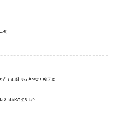
型机）
妈妈”出口硅胶双注塑婴儿咬牙器
买150吨LSR注塑机1台