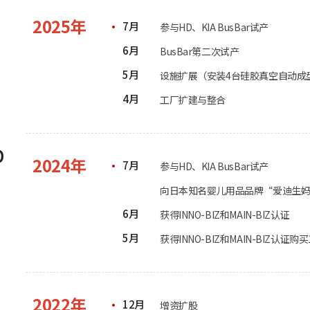
2025年
7月
参与HD、KIA BusBar试产
6月
BusBar第二次试产
5月
设施扩展（安装4台硅胶真空自动成
4月
工厂扩建与整合
D
2024年
7月
参与HD、KIA BusBar试产
向日本知名婴儿用品品牌“爱迪生
6月
获得INNO-BIZ和MAIN-BIZ认证
5月
获得INNO-BIZ和MAIN-BIZ认证购
2022年
12月
增资扩股