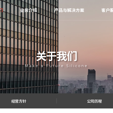
们
业务介绍
产品与解决方案
客户
致辞
研发
产品
公
婴儿用品
针
核心竞争力与技术
厨房用品
医疗设备零件
程
设备现况
资
关于我们
其他
址
认证资质
模具
硅胶加工工艺
Make a Future Silicone
经营方针
公司历程