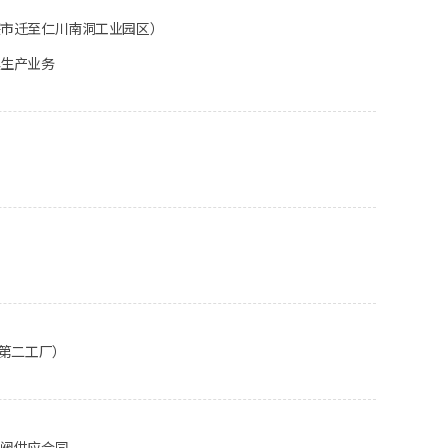
兴市迁至仁川南洞工业园区）
具生产业务
（第二工厂）
回阀供应合同