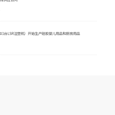
证
和1台LSR注塑机）开始生产硅胶婴儿用品和厨房用品